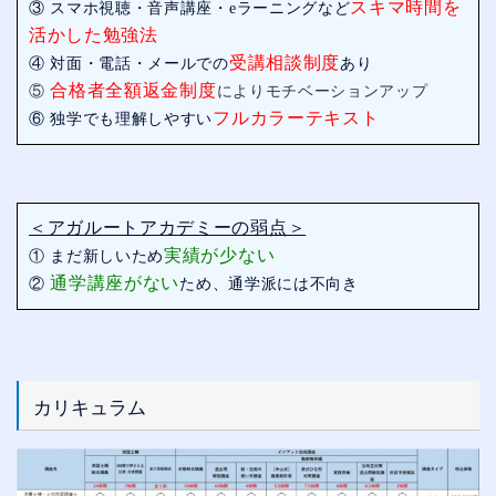
スキマ時間を
③ スマホ視聴・音声講座・eラーニングなど
活かした勉強法
受講相談制度
④ 対面・電話・メールでの
あり
合格者全額返金制度
⑤
によりモチベーションアップ
フルカラーテキスト
⑥ 独学でも理解しやすい
＜アガルートアカデミーの弱点＞
実績が少ない
① まだ新しいため
通学講座がない
②
ため、通学派には不向き
カリキュラム