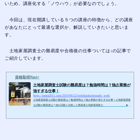
いため、講座化する「ノウハウ」が必要なのでしょう。
今回は、現在開講している５つの講座の特徴から、どの講座
があなたにとって最適な選択か、解説していきたいと思いま
す。
土地家屋調査士の難易度や合格後の仕事ついては↓の記事で
ご紹介しています。
資格取得Navi+
土地家屋調査士試験の難易度は？勉強時間は？独占業務が
強すぎる仕事！
https://rarara2011.com/2019/06/22/tochikaokuchosashi_work
土地家屋調査士試験の難易度は？勉強時間は？独占業務が強すぎる仕事！土地家屋調査
士試験の難易度は？他の試験と比較した難易度土地家屋調査士 ★★
★★★★★★☆☆ １日３時間程度で１～２年間【参考】 測量士補試験
★☆☆☆☆☆☆☆☆☆ １日１時間程度で１～３ヶ月 日商簿記検定３級
★☆☆☆☆☆☆☆☆☆ １日１時間程度で１～３ヶ月 賃貸不動産経営管理
士 ★☆☆☆☆☆☆☆☆☆ １日１時間程度で１～３ヶ月 DCプランナー２
級 ★★☆☆☆☆☆☆☆☆ １日１時間程度で２～４ヶ月 日商簿記検定
２級...