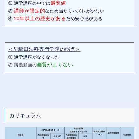
最安値
② 通学講座の中では
講師が限定的
③
なため当たりハズレが少ない
50年以上の歴史がある
④
ため安心感がある
＜早稲田法科専門学院の弱点＞
① 通学講座がなくなった
画質がよくない
② 講義動画の
カリキュラム