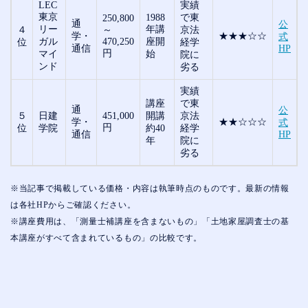
LEC
実績
東京
1988
で東
250,800
通
公
リー
年講
４
～
京法
学・
★★★☆☆
式
ガル
470,250
座開
位
経学
通信
HP
円
マイ
始
院に
ンド
劣る
実績
講座
で東
通
公
５
日建
451,000
開講
京法
学・
★★☆☆☆
式
円
位
学院
約40
経学
通信
HP
年
院に
劣る
※当記事で掲載している価格・内容は執筆時点のものです。最新の情報
は各社HPからご確認ください。
※講座費用は、「測量士補講座を含まないもの」「土地家屋調査士の基
本講座がすべて含まれているもの」の比較です。