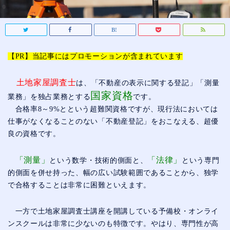
【PR】当記事にはプロモーションが含まれています
土地家屋調査士
は、「不動産の表示に関する登記」「測量
国家資格
業務」を独占業務とする
です。
合格率8～9%とという超難関資格ですが、現行法においては
仕事がなくなることのない「不動産登記」をおこなえる、超優
良の資格です。
「測量」
「法律」
という数学・技術的側面と、
という専門
的側面を併せ持った、幅の広い試験範囲であることから、独学
で合格することは非常に困難といえます。
一方で土地家屋調査士講座を開講している予備校・オンライ
ンスクールは非常に少ないのも特徴です。やはり、専門性が高