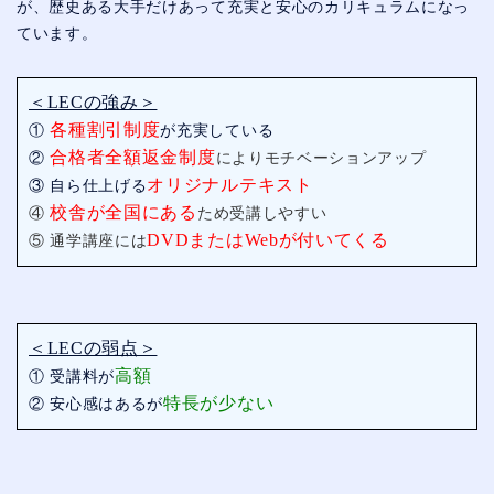
が、歴史ある大手だけあって充実と安心のカリキュラムになっ
ています。
＜LECの強み＞
各種割引制度
①
が充実している
合格者全額返金制度
②
によりモチベーションアップ
オリジナルテキスト
③ 自ら仕上げる
校舎が全国にある
④
ため受講しやすい
DVDまたはWebが付いてくる
⑤ 通学講座には
＜LECの弱点＞
高額
① 受講料が
特長が少ない
② 安心感はあるが