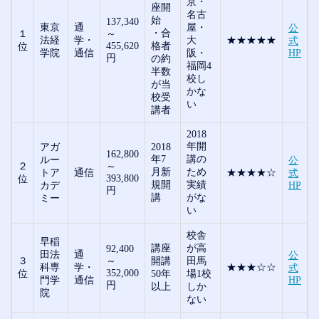
京・
座開
名古
始
137,340
東京
通
屋・
公
・合
１
～
法経
学・
大
★★★★★
式
455,620
格者
位
学院
通信
阪・
HP
円
の約
福岡4
半数
校し
が当
かな
校受
い
講者
2018
年開
アガ
2018
162,800
年7
講の
ルー
公
２
～
月新
ため
トア
通信
★★★★☆
式
393,800
位
規開
実績
カデ
HP
円
講
がな
ミー
い
校舎
早稲
講座
が高
92,400
田法
通
公
３
～
開講
田馬
科専
学・
★★★☆☆
式
352,000
位
50年
場1校
門学
通信
HP
円
以上
しか
院
ない