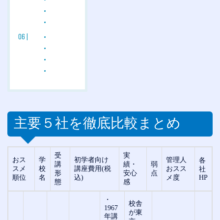
主要５
社を徹底比較まとめ
受
実
おス
学
初学者向け
管理人
各
講
績・
弱
スメ
校
講座費用(税
おスス
社
形
安心
点
順位
名
込)
メ度
HP
態
感
・
校舎
1967
が東
年講