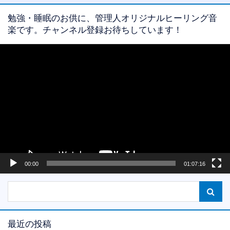
勉強・睡眠のお供に、管理人オリジナルヒーリング音
楽です。チャンネル登録お待ちしています！
動
画
プ
レ
ー
ヤ
ー
00:00
01:07:16
最近の投稿