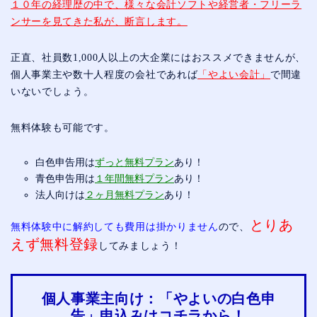
１０年の経理歴の中で、様々な会計ソフトや経営者・フリーラ
ンサーを見てきた私が、断言します。
正直、社員数1,000人以上の大企業にはおススメできませんが、
個人事業主や数十人程度の会社であれば
「やよい会計」
で間違
いないでしょう。
無料体験も可能です。
白色申告用は
ずっと無料プラン
あり！
青色申告用は
１年間無料プラン
あり！
法人向けは
２ヶ月無料プラン
あり！
とりあ
無料体験中に解約しても費用は掛かりません
ので、
えず無料登録
してみましょう！
個人事業主向け：「やよいの白色申
告」申込みはコチラから！