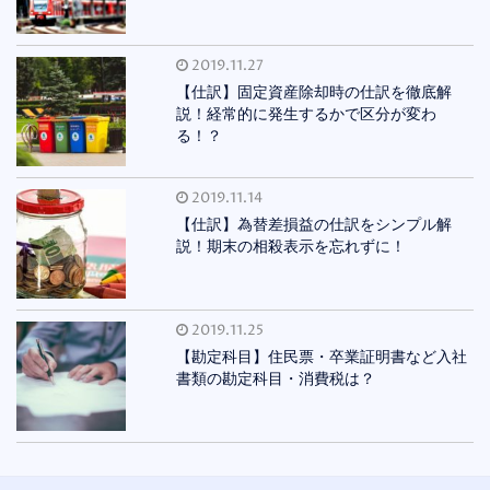
2019.11.27
【仕訳】固定資産除却時の仕訳を徹底解
説！経常的に発生するかで区分が変わ
る！？
2019.11.14
【仕訳】為替差損益の仕訳をシンプル解
説！期末の相殺表示を忘れずに！
2019.11.25
【勘定科目】住民票・卒業証明書など入社
書類の勘定科目・消費税は？