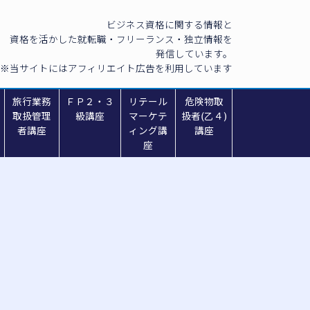
ビジネス資格に関する情報と
資格を活かした就転職・フリーランス・独立情報を
発信しています。
※当サイトにはアフィリエイト広告を利用しています
旅行業務
ＦＰ２・３
リテール
危険物取
取扱管理
級講座
マーケテ
扱者(乙４)
者講座
ィング講
講座
座