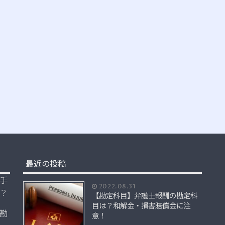
最近の投稿
手
2022.08.31
？
【勘定科目】弁護士報酬の勘定科
目は？和解金・損害賠償金に注
勘
意！