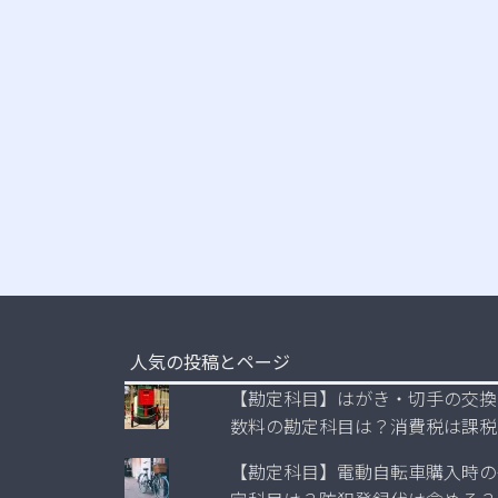
人気の投稿とページ
【勘定科目】はがき・切手の交換
数料の勘定科目は？消費税は課税
【勘定科目】電動自転車購入時の