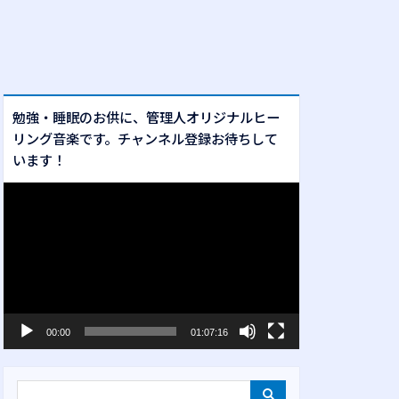
勉強・睡眠のお供に、管理人オリジナルヒー
リング音楽です。チャンネル登録お待ちして
います！
動
画
プ
レ
ー
ヤ
ー
00:00
01:07:16