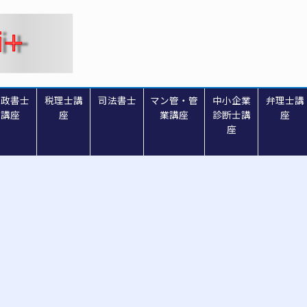
行政書士
税理士講
司法書士
マン管・管
中小企業
弁理士講
講座
座
業講座
診断士講
座
座