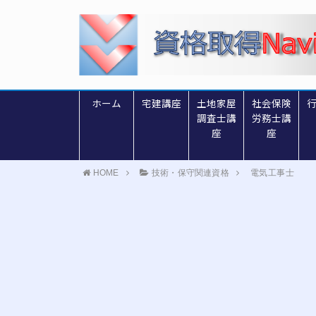
ホーム
宅建講座
土地家屋
社会保険
調査士講
労務士講
座
座
HOME
技術・保守関連資格
電気工事士