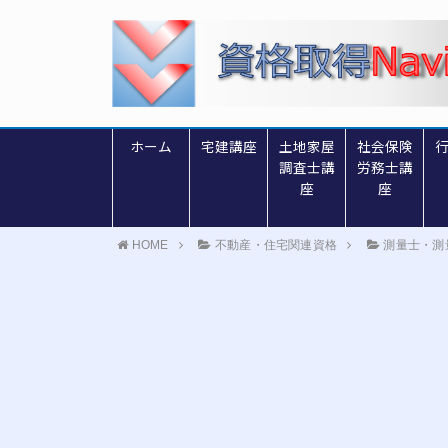
ホーム
宅建講座
土地家屋
社会保険
調査士講
労務士講
座
座
HOME
不動産・住宅関連資格
測量士・測