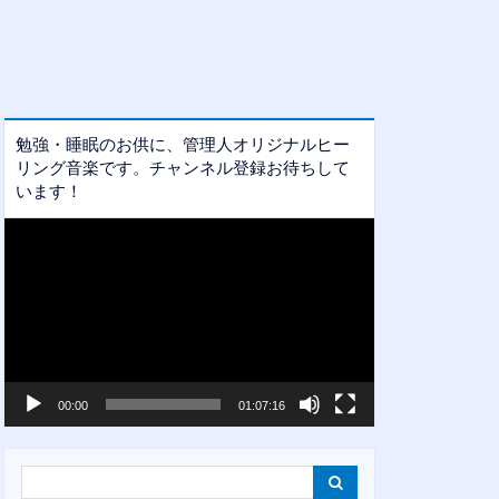
勉強・睡眠のお供に、管理人オリジナルヒー
リング音楽です。チャンネル登録お待ちして
います！
動
画
プ
レ
ー
ヤ
ー
00:00
01:07:16