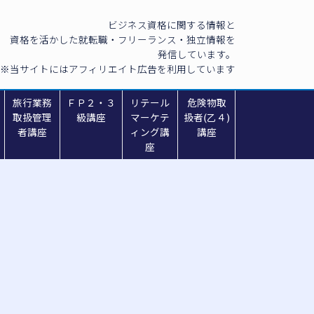
ビジネス資格に関する情報と
資格を活かした就転職・フリーランス・独立情報を
発信しています。
※当サイトにはアフィリエイト広告を利用しています
旅行業務
ＦＰ２・３
リテール
危険物取
取扱管理
級講座
マーケテ
扱者(乙４)
者講座
ィング講
講座
座