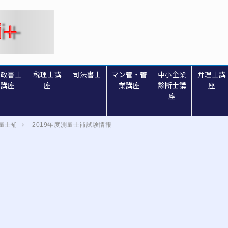
行政書士
税理士講
司法書士
マン管・管
中小企業
弁理士講
講座
座
業講座
診断士講
座
座
量士補
2019年度測量士補試験情報