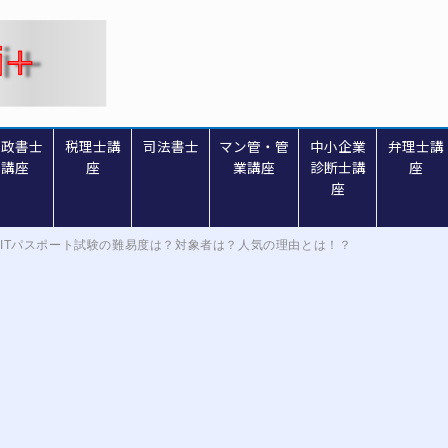
行政書士
税理士講
司法書士
マン管・管
中小企業
弁理士講
講座
座
業講座
診断士講
座
座
ITパスポート試験の難易度は？対象者は？人気の理由とは！？