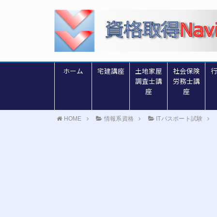
ホーム
宅建講座
土地家屋
社会保険
調査士講
労務士講
座
座
HOME
情報系資格
ITパスポート試験