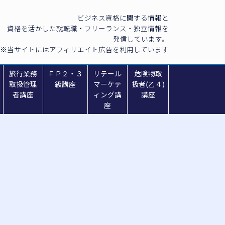
ビジネス資格に関する情報と
資格を活かした就転職・フリーランス・独立情報を
発信しています。
※当サイトにはアフィリエイト広告を利用しています
旅行業務
ＦＰ２・３
リテール
危険物取
取扱管理
級講座
マーケテ
扱者(乙４)
者講座
ィング講
講座
座