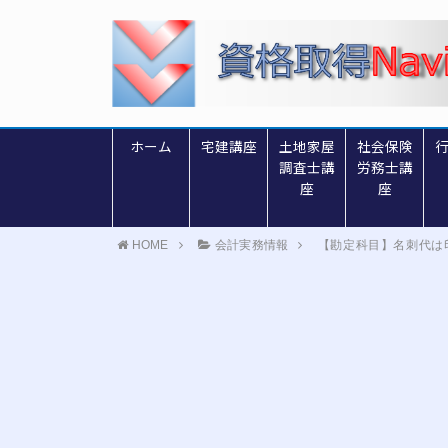
ホーム
宅建講座
土地家屋
社会保険
調査士講
労務士講
座
座
HOME
会計実務情報
【勘定科目】名刺代は