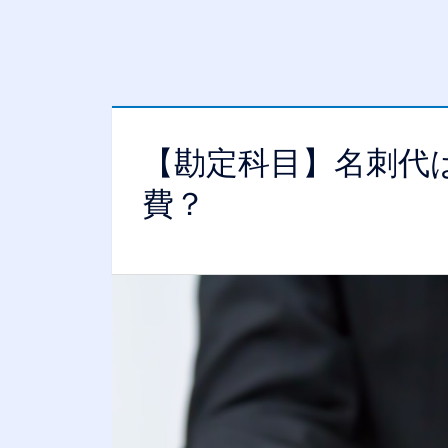
【勘定科目】名刺代
費？