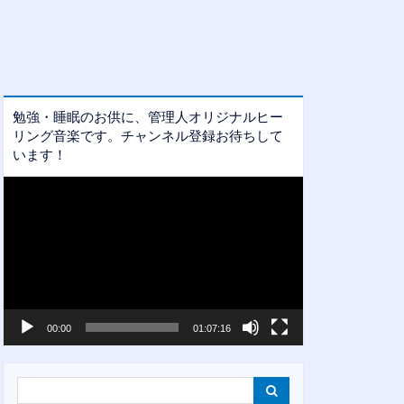
勉強・睡眠のお供に、管理人オリジナルヒー
リング音楽です。チャンネル登録お待ちして
います！
動
画
プ
レ
ー
ヤ
ー
00:00
01:07:16