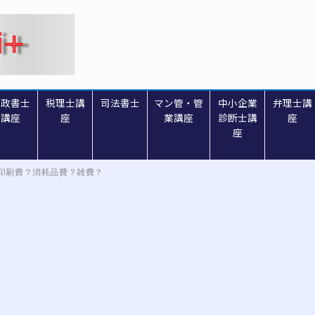
行政書士
税理士講
司法書士
マン管・管
中小企業
弁理士講
講座
座
業講座
診断士講
座
座
印刷費？消耗品費？雑費？