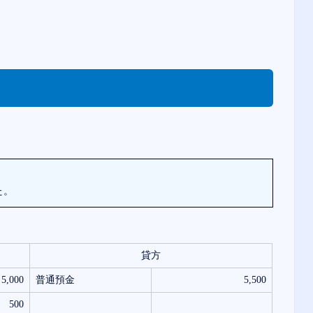
た。
貸方
5,000
普通預金
5,500
500