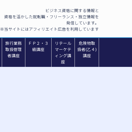
ビジネス資格に関する情報と
資格を活かした就転職・フリーランス・独立情報を
発信しています。
※当サイトにはアフィリエイト広告を利用しています
旅行業務
ＦＰ２・３
リテール
危険物取
取扱管理
級講座
マーケテ
扱者(乙４)
者講座
ィング講
講座
座