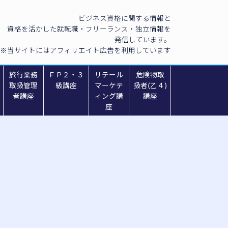
ビジネス資格に関する情報と
資格を活かした就転職・フリーランス・独立情報を
発信しています。
※当サイトにはアフィリエイト広告を利用しています
旅行業務
ＦＰ２・３
リテール
危険物取
取扱管理
級講座
マーケテ
扱者(乙４)
者講座
ィング講
講座
座