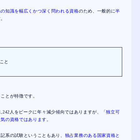
系の知識を幅広くかつ深く問われる資格
のため、一般的に
半
す。
こと
ことが特徴です。
81,242人をピークに年々減少傾向ではありますが、
「独立可
人気の資格ではあります
。
記系の試験ということもあり、
独占業務のある国家資格と