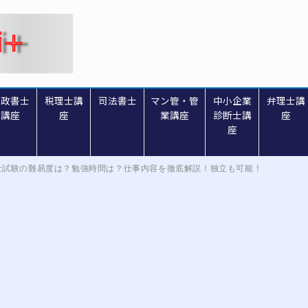
行政書士
税理士講
司法書士
マン管・管
中小企業
弁理士講
講座
座
業講座
診断士講
座
座
士試験の難易度は？勉強時間は？仕事内容を徹底解説！独立も可能！