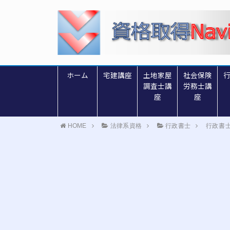
ホーム
宅建講座
土地家屋
社会保険
調査士講
労務士講
座
座
HOME
法律系資格
行政書士
行政書