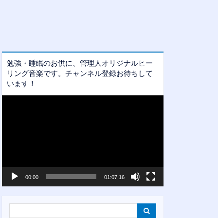
勉強・睡眠のお供に、管理人オリジナルヒー
リング音楽です。チャンネル登録お待ちして
います！
動
画
プ
レ
ー
ヤ
ー
00:00
01:07:16