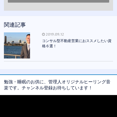
関連記事
2019.09.12
コンサル型不動産営業におススメしたい資
格６選！
勉強・睡眠のお供に、管理人オリジナルヒーリング音
楽です。チャンネル登録お待ちしています！
動
画
プ