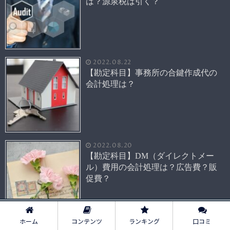
は？源泉税は引く？
2022.08.22
【勘定科目】事務所の合鍵作成代の
会計処理は？
2022.08.20
【勘定科目】DM（ダイレクトメー
ル）費用の会計処理は？広告費？販
促費？
ホーム
コンテンツ
ランキング
口コミ
2022.08.19