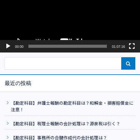
レ
ー
ヤ
ー
00:00
01:07:16
最近の投稿
【勘定科目】弁護士報酬の勘定科目は？和解金・損害賠償金に
注意！
【勘定科目】税理士報酬の会計処理は？源泉税は引く？
【勘定科目】事務所の合鍵作成代の会計処理は？