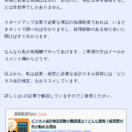
実務に必要な知識はほんの一部なのに、簿記全体を勉強するこ
とは非効率でしかありません。
スタートアップ企業で必要な簿記の知識程度であれば、いまど
きネットで調べれば分かりますし、経理経験のある知り合いに
聞けばすぐ分かります。
なんなら私が低報酬でやってあげます。ご希望の方はメールか
コメント欄からどうぞ。
以上から、私は起業・経営に必要な会計スキル習得には「ビジ
ネス会計検定」をおススメしています。
詳しくは↓の記事で解説していますのでご参照ください。
資格取得Navi+
1 User
ビジネス会計検定試験の難易度は？どんな資格？経理歴10
年が勧める理由
http://rarara2011.com/2019/07/25/business_kaikei/