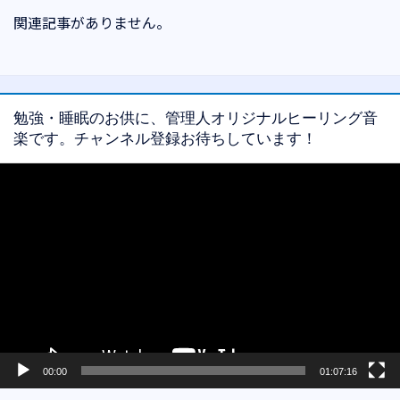
関連記事がありません。
勉強・睡眠のお供に、管理人オリジナルヒーリング音
楽です。チャンネル登録お待ちしています！
動
画
プ
レ
ー
ヤ
ー
00:00
01:07:16