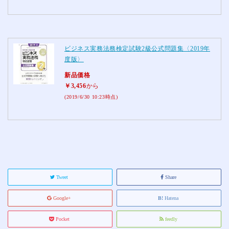
ビジネス実務法務検定試験2級公式問題集〈2019年
度版〉
新品価格
￥3,456
から
(2019/6/30 10:23時点)
Tweet
Share
Google+
Hatena
Pocket
feedly