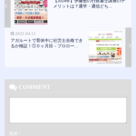
【2024年】伊藤塾の行政書士講座のデ
メリットは？通学・通信どち...
2021.04.11
アガルートで育休中に社労士合格でき
るか検証！①０ヶ月目－プロロー...
COMMENT
名前
*