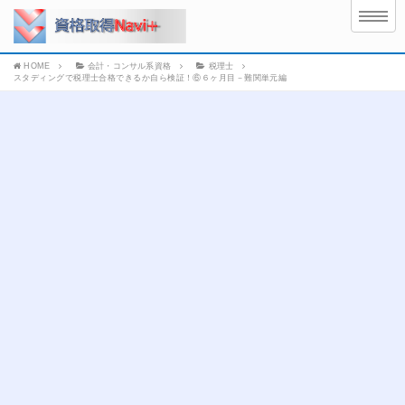
HOME
会計・コンサル系資格
税理士
スタディングで税理士合格できるか自ら検証！⑥６ヶ月目－難関単元編